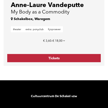
Anne-Laure Vandeputte
My Body as a Commodity
Schakelbox, Waregem
theater
extra: ponyclub
fijnproever
€ 3,60–€ 18,00
Tickets
Cultuurcentrum De Schakel vzw