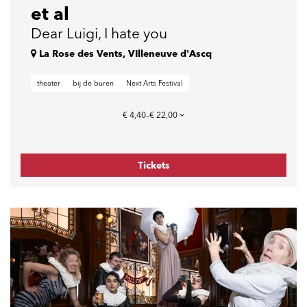
et al
Dear Luigi, I hate you
La Rose des Vents, VIlleneuve d'Ascq
theater
bij de buren
Next Arts Festival
€ 4,40–€ 22,00
Tickets