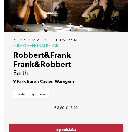
ZO 20 SEP 26
MEERDERE TIJDSTIPPEN
FIJNPROEVER I.S.M BE-PART
Robbert&Frank
Frank&Robbert
Earth
Park Baron Casier, Waregem
theater
fijnproever
€ 3,60–€ 18,00
Speeldata