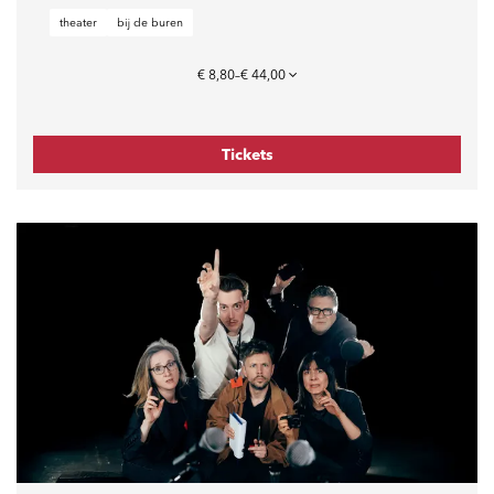
theater
bij de buren
€ 8,80–€ 44,00
Tickets