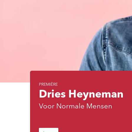
PREMIÈRE
Dries Heyneman
Voor Normale Mensen