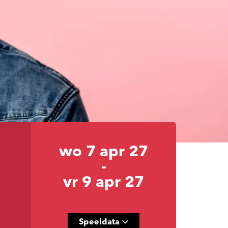
wo 7 apr 27
-
vr 9 apr 27
Speeldata