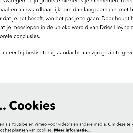
n Waregem. Zijn grootste plezier is je meenemen in ee
rmaal en aanvaardbaar lijkt om dan langzaamaan, met
 dat je het beseft, van het padje te gaan. Daar houdt 
Laat je meeslepen in de unieke wereld van Dries Heynem
orele conclusies.
raleer hij beslist terug aandacht aan zijn gezin te gev
. Cookies
en als Youtube en Vimeo voor video's en andere media. Om deze te k
t het plaatsen van cookies.
Meer informatie…