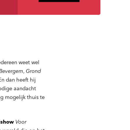
iedereen weet wel
Bevergem
,
Grond
En dan heeft hij
odige aandacht
g mogelijk thuis te
alshow
Voor