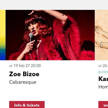
vr 19 feb 27
20:00
vr 26
BUITE
Zoe Bizoe
Ka
Cabaresque
Hom
Info & tickets
wa