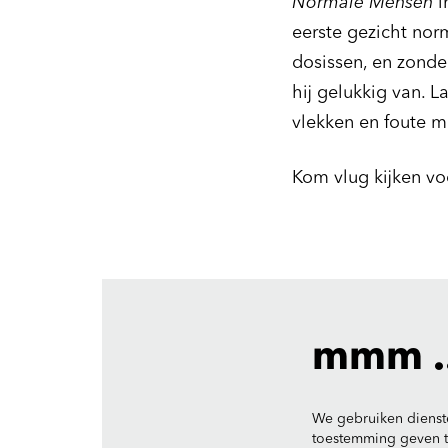
Normale Mensen
i
eerste gezicht no
dosissen, en zonder
hij gelukkig van. 
vlekken en foute m
Kom vlug kijken voo
Inzoomen
mmm ..
We gebruiken dienst
toestemming geven to