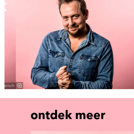
rmeersch
ontdek meer