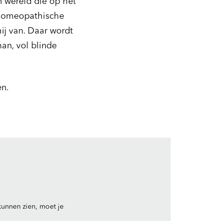
n wereld die op het
 homeopathische
hij van. Daar wordt
an, vol blinde
en.
unnen zien, moet je