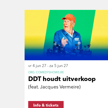
Overslaan
vr 4 jun 27
-
za 5 jun 27
ORG. COMEDYSHOWS.BE
DDT houdt uitverkoop
(feat. Jacques Vermeire)
Info & tickets