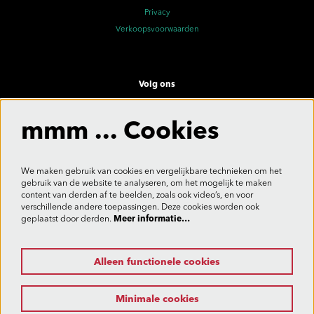
Privacy
Verkoopsvoorwaarden
Volg ons
mmm ... Cookies
Meld je aan voor de nieuwsbrief
We maken gebruik van cookies en vergelijkbare technieken om het
gebruik van de website te analyseren, om het mogelijk te maken
content van derden af te beelden, zoals ook video’s, en voor
verschillende andere toepassingen. Deze cookies worden ook
Aanmelden
geplaatst door derden.
Meer informatie…
Alleen functionele cookies
Deze site wordt beschermd door reCAPTCHA, dataverwerking gebeurt in overeenstemming met de
Cloud Data Processing Addendum
van Google.
Minimale cookies