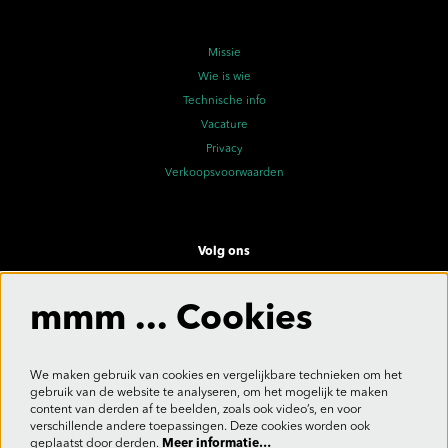
Missie
Wie is wie
Technische info
Vacature
Privacy
Verkoopsvoorwaarden
Volg ons
mmm ... Cookies
Meld je aan voor de nieuwsbrief
We maken gebruik van cookies en vergelijkbare technieken om het
gebruik van de website te analyseren, om het mogelijk te maken
content van derden af te beelden, zoals ook video’s, en voor
verschillende andere toepassingen. Deze cookies worden ook
Aanmelden
geplaatst door derden.
Meer informatie…