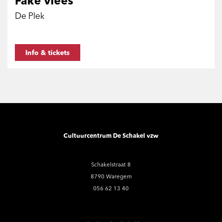
Fake vlees
De Plek
Info & tickets
Cultuurcentrum De Schakel vzw
Schakelstraat 8
8790 Waregem
056 62 13 40