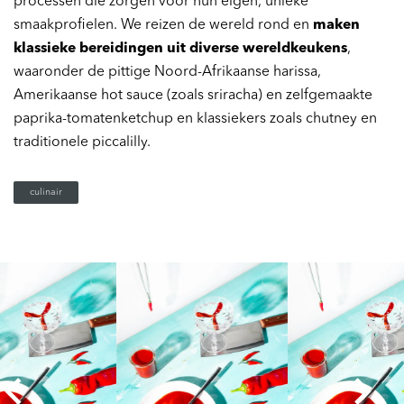
processen die zorgen voor hun eigen, unieke
smaakprofielen. We reizen de wereld rond en
maken
klassieke bereidingen uit diverse wereldkeukens
,
waaronder de pittige Noord-Afrikaanse harissa,
Amerikaanse hot sauce (zoals sriracha) en zelfgemaakte
paprika-tomatenketchup en klassiekers zoals chutney en
traditionele piccalilly.
culinair
Overslaan