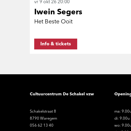
vr 9 okt 26
20:00
Iwein Segers
Het Beste Ooit
Info & tickets
Cultuurcentrum De Schakel vzw
Openin
Schakelstraat 8
ma: 9.00u
8790 Waregem
di: 9.00u
056 62 13 40
wo: 9.00u