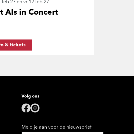
 feb 27
en
vr 12 feb 27
 Als in Concert
fo & tickets
Volg ons
Meld je aan voor de nieuwsbrief