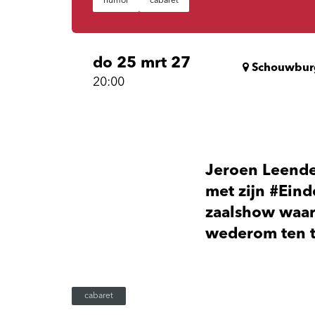
humor
cabaret
do 25 mrt 27
Schouwbur
20:00
Jeroen Leende
met zijn #Eind
zaalshow waari
wederom ten to
cabaret