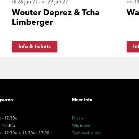
di 26 jan 27
-
vr 29 jan 27
do 11
Wouter Deprez & Tcha
Wat
Limberger
Info & tickets
In
gsuren
Meer info
 - 12.30u
Missie
 - 12.30u
Wie is wie
 - 12.30u + 13.30u - 17.00u
Technische info