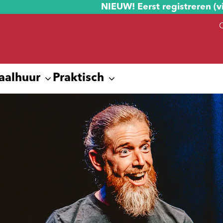
NIEUW! Eerst registreren (v
aalhuur
Praktisch