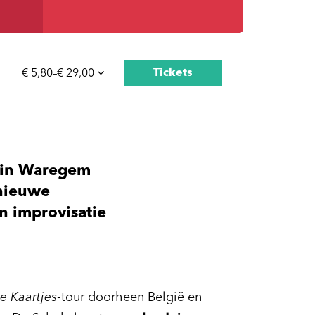
Tickets
€ 5,80–€ 29,00
t in Waregem
dnieuwe
n improvisatie
e Kaartjes
-tour doorheen België en