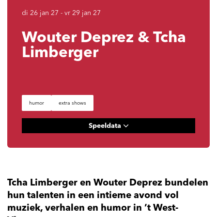
di 26 jan 27
-
vr 29 jan 27
Wouter Deprez & Tcha
Limberger
humor
extra shows
Speeldata
Tcha Limberger en Wouter Deprez bundelen
hun talenten in een intieme avond vol
muziek, verhalen en humor in ’t West-