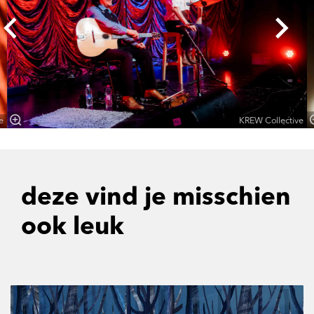
e
KREW Collective
deze vind je misschien
ook leuk
Overslaan