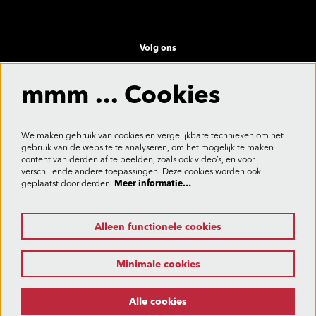
Volg ons
mmm ... Cookies
Meld je aan voor de nieuwsbrief
We maken gebruik van cookies en vergelijkbare technieken om het
gebruik van de website te analyseren, om het mogelijk te maken
content van derden af te beelden, zoals ook video’s, en voor
verschillende andere toepassingen. Deze cookies worden ook
Aanmelden
geplaatst door derden.
Meer informatie…
Alleen functionele cookies
Deze site wordt beschermd door reCAPTCHA, dataverwerking gebeurt in overeenstemming met de
Cloud Data Processing Addendum
van Google.
Minimale cookies
Alle cookies