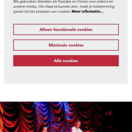
We gebruiken diensten als Youtube en Vimeo voor video's en
andere media. Om deze te kunnen zien, moet je toestemming
geven tot het plaatsen van cookies.
Meer informatie…
Alleen functionele cookies
Minimale cookies
Alle cookies
Overslaan