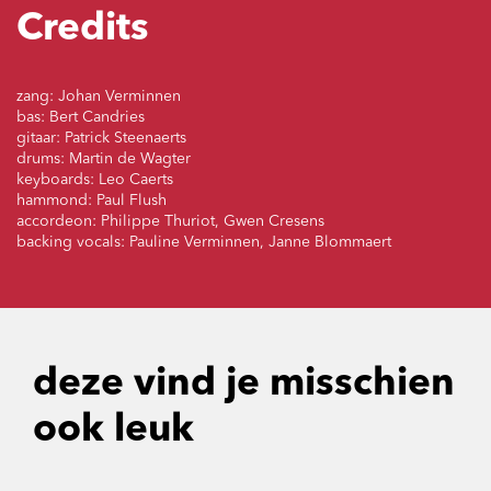
Credits
zang: Johan Verminnen
bas: Bert Candries
gitaar: Patrick Steenaerts
drums: Martin de Wagter
keyboards: Leo Caerts
hammond: Paul Flush
accordeon: Philippe Thuriot, Gwen Cresens
backing vocals: Pauline Verminnen, Janne Blommaert
deze vind je misschien
ook leuk