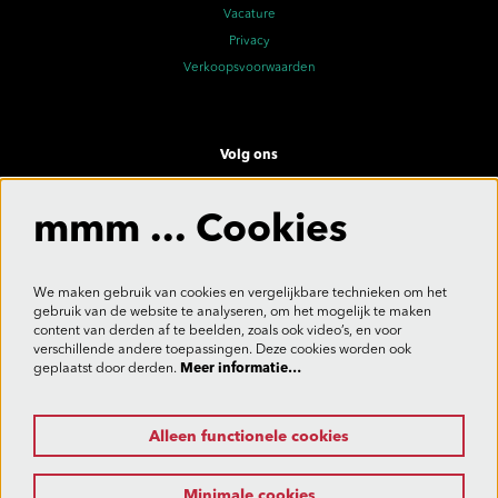
Vacature
Privacy
Verkoopsvoorwaarden
Volg ons
mmm ... Cookies
Meld je aan voor de nieuwsbrief
We maken gebruik van cookies en vergelijkbare technieken om het
gebruik van de website te analyseren, om het mogelijk te maken
content van derden af te beelden, zoals ook video’s, en voor
verschillende andere toepassingen. Deze cookies worden ook
Aanmelden
geplaatst door derden.
Meer informatie…
Alleen functionele cookies
Deze site wordt beschermd door reCAPTCHA, dataverwerking gebeurt in overeenstemming met de
Cloud Data Processing Addendum
van Google.
Minimale cookies