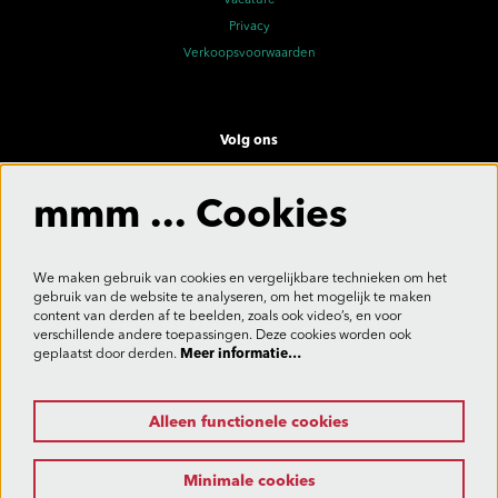
Vacature
Privacy
Verkoopsvoorwaarden
Volg ons
mmm ... Cookies
Meld je aan voor de nieuwsbrief
We maken gebruik van cookies en vergelijkbare technieken om het
gebruik van de website te analyseren, om het mogelijk te maken
content van derden af te beelden, zoals ook video’s, en voor
verschillende andere toepassingen. Deze cookies worden ook
Aanmelden
geplaatst door derden.
Meer informatie…
Alleen functionele cookies
Deze site wordt beschermd door reCAPTCHA, dataverwerking gebeurt in overeenstemming met de
Cloud Data Processing Addendum
van Google.
Minimale cookies