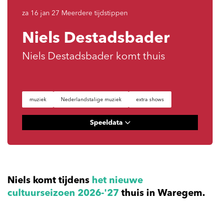
za 16 jan 27
Meerdere tijdstippen
Niels Destadsbader
Niels Destadsbader komt thuis
muziek
Nederlandstalige muziek
extra shows
Speeldata
Niels komt tijdens
het nieuwe
cultuurseizoen 2026-'27
thuis in Waregem.