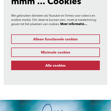
mmm ... Cookies
We gebruiken diensten als Youtube en Vimeo voor video's en
andere media. Om deze te kunnen zien, moet je toestemming
geven tot het plaatsen van cookies.
Meer informatie…
Alleen functionele cookies
Minimale cookies
Alle cookies
Overslaan