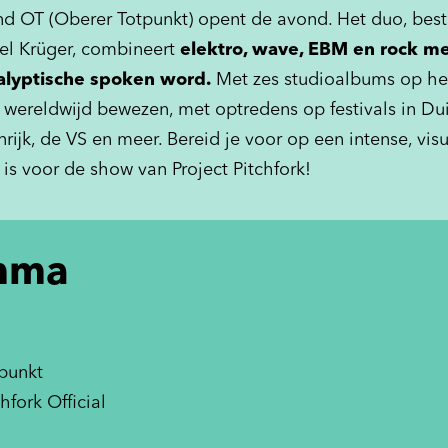
 OT (Oberer Totpunkt) opent de avond. Het duo, besta
l Krüger, combineert
elektro, wave, EBM en rock me
alyptische spoken word.
Met zes studioalbums op h
h wereldwijd bewezen, met optredens op festivals in Dui
rijk, de VS en meer. Bereid je voor op een intense, vis
is voor de show van Project Pitchfork!
mma
punkt
hfork Official