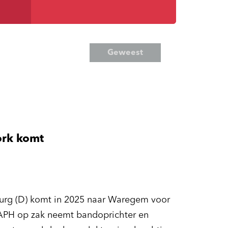
Geweest
ork komt
burg (D) komt in 2025 naar Waregem voor
APH op zak neemt bandoprichter en