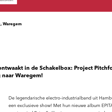
ubconcert
x, Waregem
ontwaakt in de Schakelbox: Project Pitchf
ug naar Waregem!
De legendarische electro-industrialband uit Ham
een exclusieve show! Met hun nieuwe album EPIT