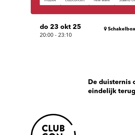
muziek
clubconcert
new wave
Staand cl
do 23 okt 25
Schakelbo
20:00
-
23:10
De duisternis 
eindelijk ter