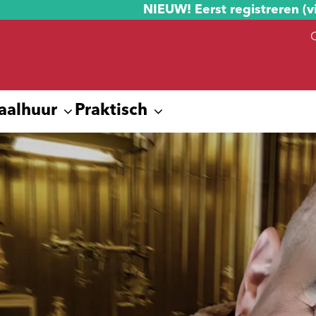
NIEUW! Eerst registreren (v
aalhuur
Praktisch