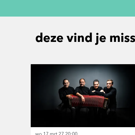
deze vind je mis
Overslaan
wo 17 mrt 27
20:00