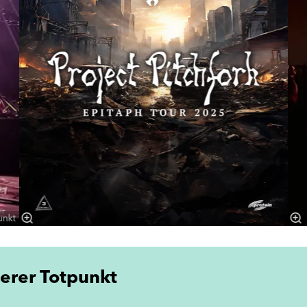
unkt
erer Totpunkt