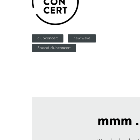
clubconcert
new wave
Staand clubconcert
mmm ..