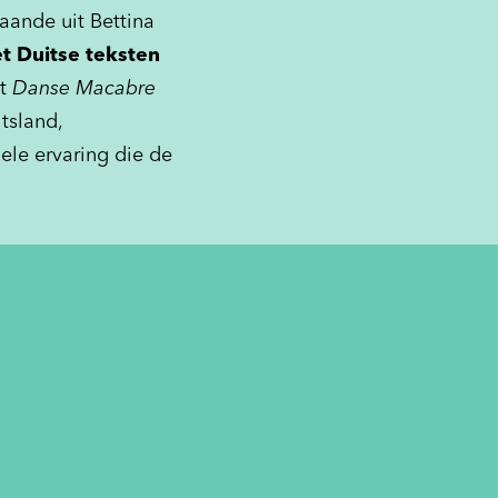
ande uit Bettina
t Duitse teksten
et
Danse Macabre
tsland,
uele ervaring die de