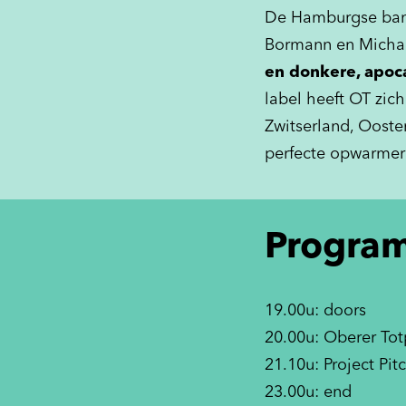
De Hamburgse band
Bormann en Michae
en donkere, apoc
label heeft OT zic
Zwitserland, Oosten
perfecte opwarmer 
Progra
19.00u: doors
20.00u: Oberer Tot
21.10u: Project Pitc
23.00u: end