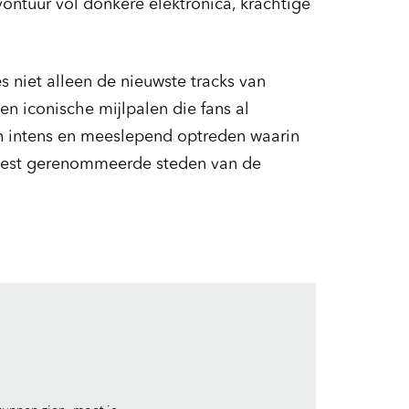
ontuur vol donkere elektronica, krachtige
s niet alleen de nieuwste tracks van
en iconische mijlpalen die fans al
en intens en meeslepend optreden waarin
eest gerenommeerde steden van de
In