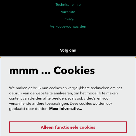
Technische info
Vacature
Privacy
Verkoopsvoorwaarden
Volg ons
mmm ... Cookies
Meld je aan voor de nieuwsbrief
We maken gebruik van cookies en vergelijkbare technieken om het
gebruik van de website te analyseren, om het mogelijk te maken
content van derden af te beelden, zoals ook video’s, en voor
verschillende andere toepassingen. Deze cookies worden ook
Aanmelden
geplaatst door derden.
Meer informatie…
Alleen functionele cookies
Deze site wordt beschermd door reCAPTCHA, dataverwerking gebeurt in overeenstemming met de
Cloud Data Processing Addendum
van Google.