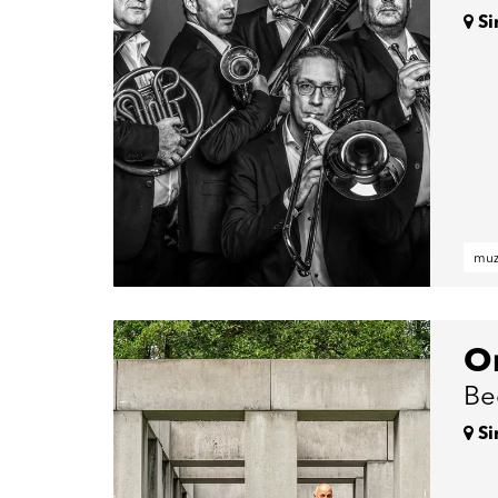
Si
muz
Or
Be
Si