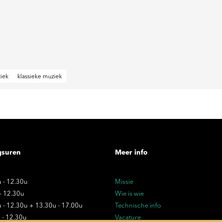
iek
klassieke muziek
gsuren
Meer info
 - 12.30u
Missie
 - 12.30u
Wie is wie
 - 12.30u + 13.30u - 17.00u
Technische info
 - 12.30u
Vacature