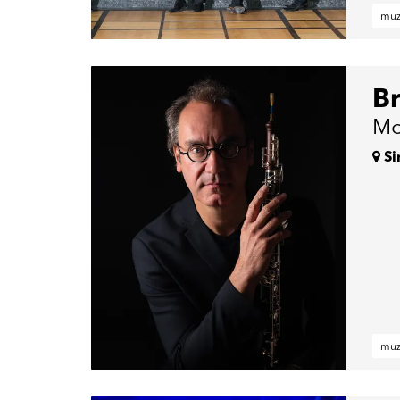
muz
B
Mo
Si
muz