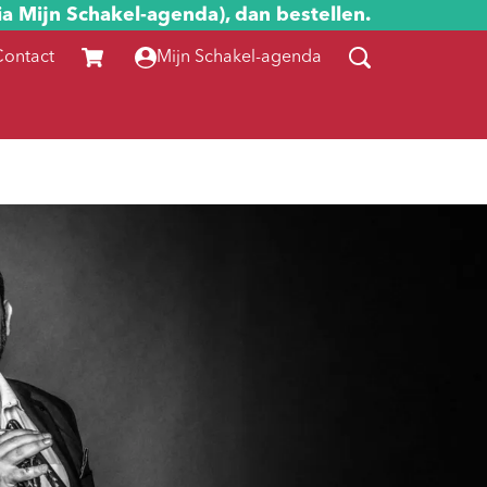
ia Mijn Schakel-agenda), dan bestellen.
Contact
Mijn Schakel-agenda