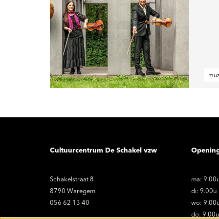
muz
Cultuurcentrum De Schakel vzw
Openin
Schakelstraat 8
ma: 9.00u
8790 Waregem
di: 9.00u
056 62 13 40
wo: 9.00u
do: 9.00u