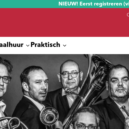
NIEUW! Eerst registreren (v
aalhuur
Praktisch