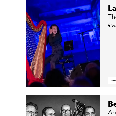
La
Th
Sc
muz
Be
Ar