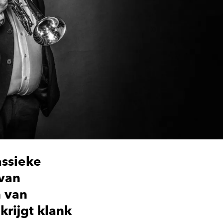
assieke
 van
n van
krijgt klank