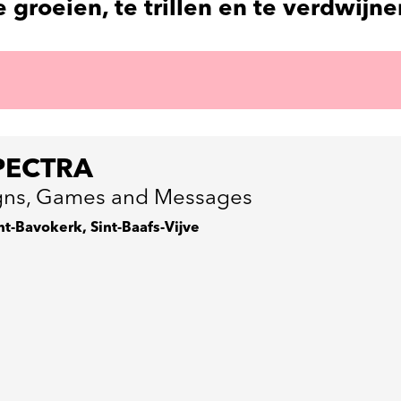
 groeien, te trillen en te verdwijne
PECTRA
gns, Games and Messages
nt-Bavokerk, Sint-Baafs-Vijve