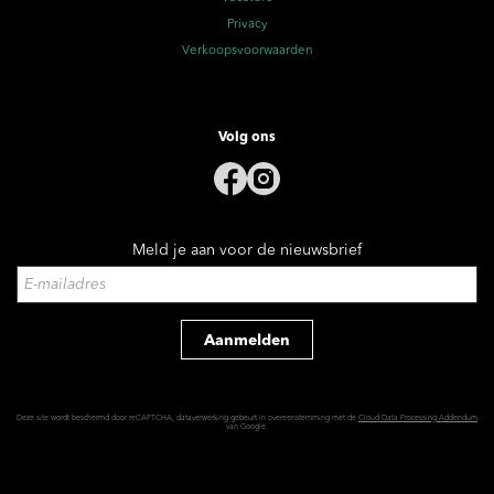
Privacy
Verkoopsvoorwaarden
Volg ons
Meld je aan voor de nieuwsbrief
Aanmelden
Deze site wordt beschermd door reCAPTCHA, dataverwerking gebeurt in overeenstemming met de
Cloud Data Processing Addendum
van Google.