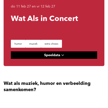
do 11 feb 27
en
vr 12 feb 27
Wat Als in Concert
humor
muziek
extra shows
Speeldata
Wat als muziek, humor en verbeelding
samenkomen?