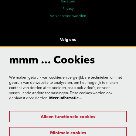
Vacature
Privacy
Verkoopsvoorwaarden
Volg ons
mmm ... Cookies
Meld je aan voor de nieuwsbrief
We maken gebruik van cookies en vergelijkbare technieken om het
gebruik van de website te analyseren, om het mogelijk te maken
content van derden af te beelden, zoals ook video’s, en voor
verschillende andere toepassingen. Deze cookies worden ook
Aanmelden
geplaatst door derden.
Meer informatie…
Alleen functionele cookies
Deze site wordt beschermd door reCAPTCHA, dataverwerking gebeurt in overeenstemming met de
Cloud Data Processing Addendum
van Google.
Minimale cookies