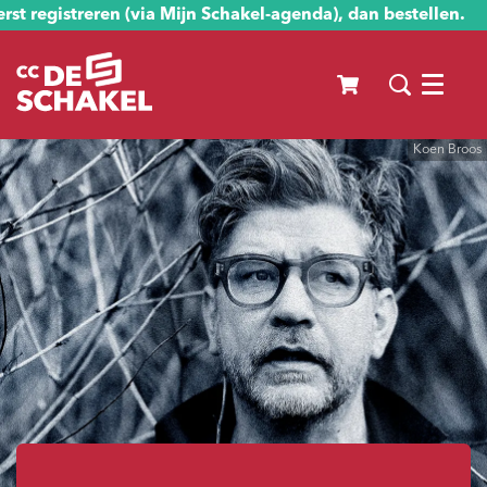
st registreren (via Mijn Schakel-agenda), dan bestellen.
Menu
Koen Broos