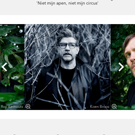
'Niet mijn apen, niet mijn circus'
Overslaan
Roy Aernouts
Koen Broos