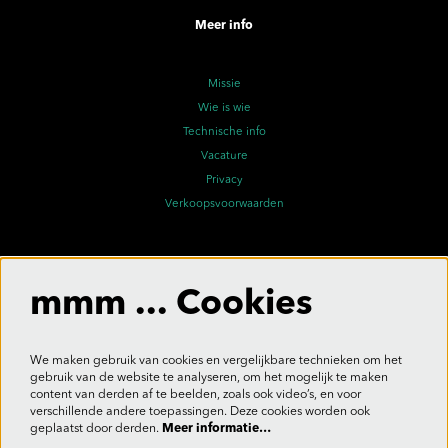
Meer info
Missie
Wie is wie
Technische info
Vacature
Privacy
Verkoopsvoorwaarden
Volg ons
mmm ... Cookies
We maken gebruik van cookies en vergelijkbare technieken om het
gebruik van de website te analyseren, om het mogelijk te maken
Meld je aan voor de nieuwsbrief
content van derden af te beelden, zoals ook video’s, en voor
verschillende andere toepassingen. Deze cookies worden ook
geplaatst door derden.
Meer informatie…