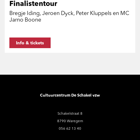
Finalistentour
Bregje Iding, Jeroen Dyck, Peter Kluppels en MC
Jarno Boone
Info & tickets
Cultuurcentrum De Schakel vzw
Schakelstraat 8
8790 Waregem
056 62 13 40