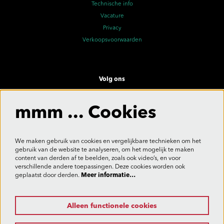
Technische info
Vacature
Privacy
Verkoopsvoorwaarden
Volg ons
mmm ... Cookies
Meld je aan voor de nieuwsbrief
We maken gebruik van cookies en vergelijkbare technieken om het
gebruik van de website te analyseren, om het mogelijk te maken
content van derden af te beelden, zoals ook video’s, en voor
verschillende andere toepassingen. Deze cookies worden ook
Aanmelden
geplaatst door derden.
Meer informatie…
Alleen functionele cookies
Deze site wordt beschermd door reCAPTCHA, dataverwerking gebeurt in overeenstemming met de
Cloud Data Processing Addendum
van Google.