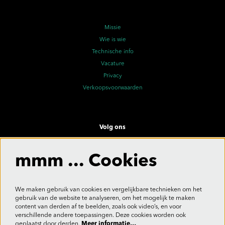
Missie
Wie is wie
Technische info
Vacature
Privacy
Verkoopsvoorwaarden
Volg ons
mmm ... Cookies
Meld je aan voor de nieuwsbrief
We maken gebruik van cookies en vergelijkbare technieken om het
gebruik van de website te analyseren, om het mogelijk te maken
content van derden af te beelden, zoals ook video’s, en voor
verschillende andere toepassingen. Deze cookies worden ook
Aanmelden
geplaatst door derden.
Meer informatie…