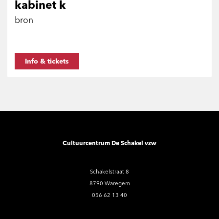
kabinet k
bron
Info & tickets
Cultuurcentrum De Schakel vzw
Schakelstraat 8
8790 Waregem
056 62 13 40