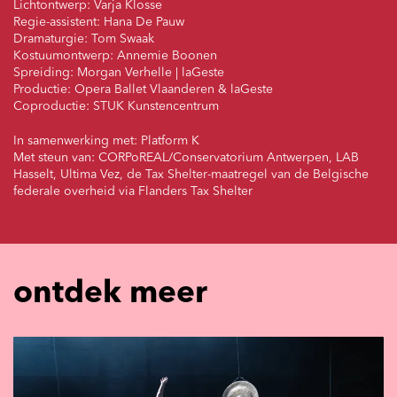
Lichtontwerp: Varja Klosse
Regie-assistent: Hana De Pauw
Dramaturgie: Tom Swaak
Kostuumontwerp: Annemie Boonen
Spreiding: Morgan Verhelle | laGeste
Productie: Opera Ballet Vlaanderen & laGeste
Coproductie: STUK Kunstencentrum
In samenwerking met: Platform K
Met steun van: CORPoREAL/Conservatorium Antwerpen, LAB
Hasselt, Ultima Vez, de Tax Shelter-maatregel van de Belgische
federale overheid via Flanders Tax Shelter
ontdek meer