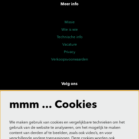
Meer info
Missie
Wie is wie
Technische info
Vacature
Privacy
Verkoopsvoorwaarden
Volg ons
mmm ... Cookies
Meld je aan voor de nieuwsbrief
We maken gebruik van cookies en vergelijkbare technieken om het
gebruik van de website te analyseren, om het mogelijk te maken
content van derden af te beelden, zoals ook video’s, en voor
verschillende andere toepassingen. Deze cookies worden ook