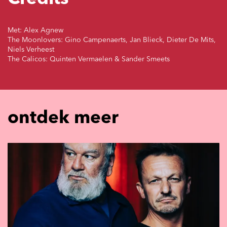
Met: Alex Agnew
The Moonlovers: Gino Campenaerts, Jan Blieck, Dieter De Mits,
Niels Verheest
The Calicos: Quinten Vermaelen & Sander Smeets
ontdek meer