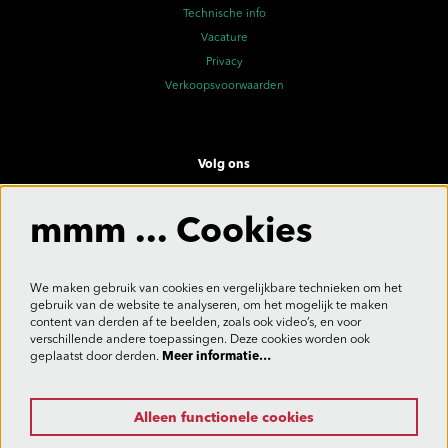
Technische info
Vacature
Privacy
Verkoopsvoorwaarden
Volg ons
mmm ... Cookies
Meld je aan voor de nieuwsbrief
We maken gebruik van cookies en vergelijkbare technieken om het
gebruik van de website te analyseren, om het mogelijk te maken
content van derden af te beelden, zoals ook video’s, en voor
verschillende andere toepassingen. Deze cookies worden ook
Aanmelden
geplaatst door derden.
Meer informatie…
Alleen functionele cookies
Deze site wordt beschermd door reCAPTCHA, dataverwerking gebeurt in overeenstemming met de
Cloud Data Processing Addendum
van Google.