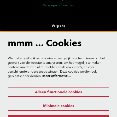
Verkoopsvoorwaarden
Volg ons
mmm ... Cookies
Meld je aan voor de nieuwsbrief
We maken gebruik van cookies en vergelijkbare technieken om het
gebruik van de website te analyseren, om het mogelijk te maken
content van derden af te beelden, zoals ook video’s, en voor
verschillende andere toepassingen. Deze cookies worden ook
Aanmelden
geplaatst door derden.
Meer informatie…
Alleen functionele cookies
Deze site wordt beschermd door reCAPTCHA, dataverwerking gebeurt in overeenstemming met de
Cloud Data Processing Addendum
van Google.
Minimale cookies