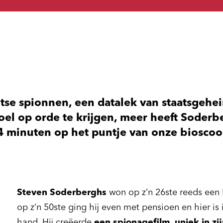
itse spionnen, een datalek van staatsgeh
el op orde te krijgen, meer heeft Soderb
4 minuten op het puntje van onze bioscoo
Steven Soderberghs
won op z’n 26ste reeds een
op z’n 50ste ging hij even met pensioen en hier is
hand. Hij creëerde
een spionagefilm, uniek in zi