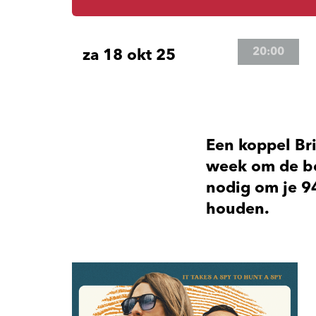
20:00
za 18 okt 25
Een koppel Br
week om de bo
nodig om je 9
houden.