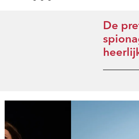
De pret
spiona
heerli
Overslaan