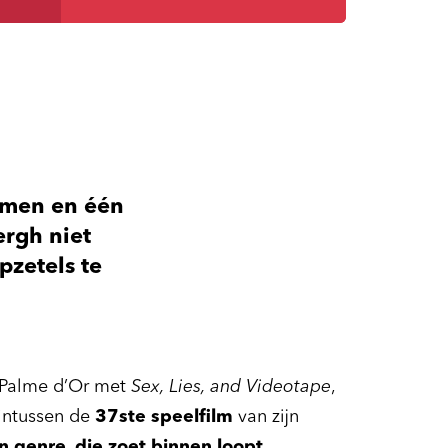
eimen en één
ergh niet
pzetels te
 Palme d’Or met
Sex, Lies, and Videotape
,
 intussen de
37ste speelfilm
van zijn
jn genre, die zoet binnen loopt
.