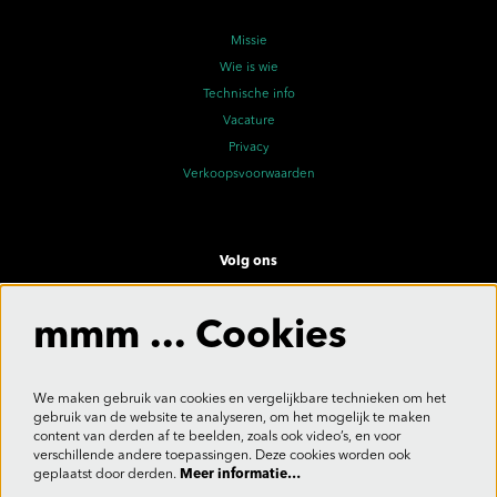
Missie
Wie is wie
Technische info
Vacature
Privacy
Verkoopsvoorwaarden
Volg ons
mmm ... Cookies
Meld je aan voor de nieuwsbrief
We maken gebruik van cookies en vergelijkbare technieken om het
gebruik van de website te analyseren, om het mogelijk te maken
content van derden af te beelden, zoals ook video’s, en voor
verschillende andere toepassingen. Deze cookies worden ook
Aanmelden
geplaatst door derden.
Meer informatie…