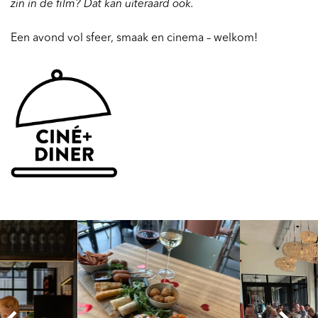
zin in de film? Dat kan uiteraard ook.
Een avond vol sfeer, smaak en cinema – welkom!
Overslaan