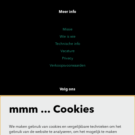
Meer info
Missie
Wie is wie
Technische info
Vacature
Privacy
Verkoopsvoorwaarden
Volg ons
mmm ... Cookies
Meld je aan voor de nieuwsbrief
We maken gebruik van cookies en vergelijkbare technieken om het
gebruik van de website te analyseren, om het mogelijk te maken