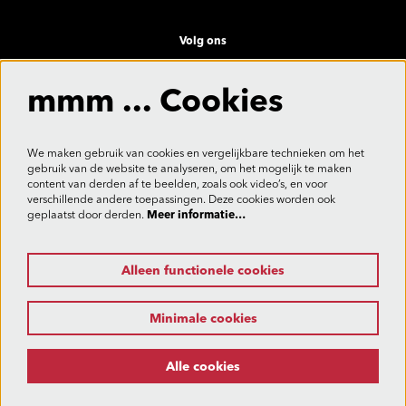
Volg ons
mmm ... Cookies
Meld je aan voor de nieuwsbrief
We maken gebruik van cookies en vergelijkbare technieken om het
gebruik van de website te analyseren, om het mogelijk te maken
content van derden af te beelden, zoals ook video’s, en voor
verschillende andere toepassingen. Deze cookies worden ook
Aanmelden
geplaatst door derden.
Meer informatie…
Alleen functionele cookies
Deze site wordt beschermd door reCAPTCHA, dataverwerking gebeurt in overeenstemming met de
Cloud Data Processing Addendum
van Google.
Minimale cookies
Alle cookies