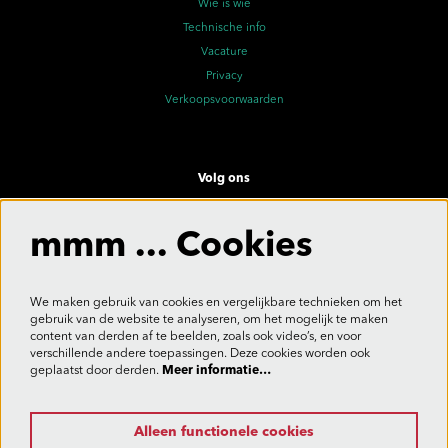
Wie is wie
Technische info
Vacature
Privacy
Verkoopsvoorwaarden
Volg ons
mmm ... Cookies
Meld je aan voor de nieuwsbrief
We maken gebruik van cookies en vergelijkbare technieken om het
gebruik van de website te analyseren, om het mogelijk te maken
content van derden af te beelden, zoals ook video’s, en voor
verschillende andere toepassingen. Deze cookies worden ook
Aanmelden
geplaatst door derden.
Meer informatie…
Alleen functionele cookies
Deze site wordt beschermd door reCAPTCHA, dataverwerking gebeurt in overeenstemming met de
Cloud Data Processing Addendum
van Google.