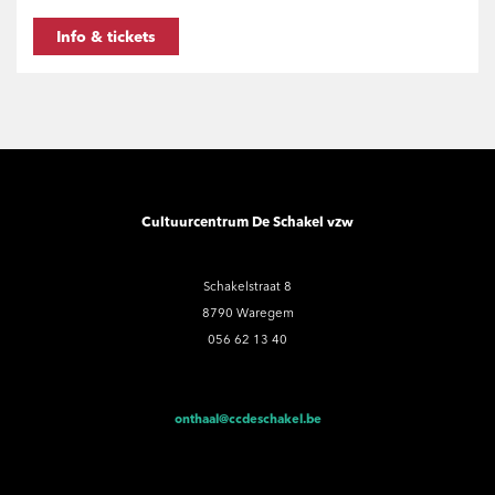
Info & tickets
Cultuurcentrum De Schakel vzw
Schakelstraat 8
8790 Waregem
056 62 13 40
onthaal@ccdeschakel.be