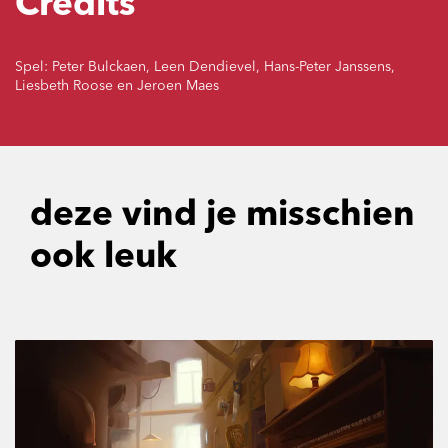
Credits
Spel: Peter Bulckaen, Leen Dendievel, Hans-Peter Janssens,
Liesbeth Roose en Jeroen Maes
deze vind je misschien
ook leuk
Overslaan