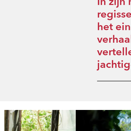
In zijn
regiss
het ei
verhaal
vertel
jachtig
Overslaan