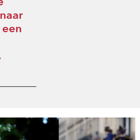
e
 naar
 een
,