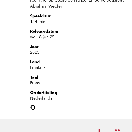
Paul Kircher, Cécile de France, Zinedine Soualem,
Abraham Wepler
Speelduur
124 min
Releasedatum
wo 18 jun 25
Jaar
2025
Land
Frankrijk
Taal
Frans
Ondertiteling
Nederlands
Inzoomen