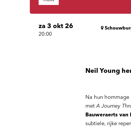
muziek
za 3 okt 26
Schouwbur
20:00
Neil Young her
Na hun hommage 
met
A Journey Thro
Bauweraerts van L
subtiele, rijke rep