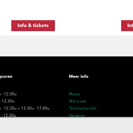
Info & tickets
In
gsuren
Meer info
 - 12.30u
Missie
 - 12.30u
Wie is wie
 - 12.30u + 13.30u - 17.00u
Technische info
 - 12.30u
Vacature
 - 12.30u
Privacy
Verkoopsvoorwaarden