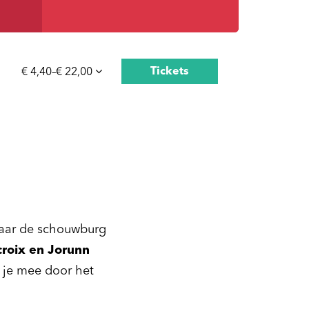
Tickets
€ 4,40–€ 22,00
naar de schouwburg
croix en Jorunn
je mee door het