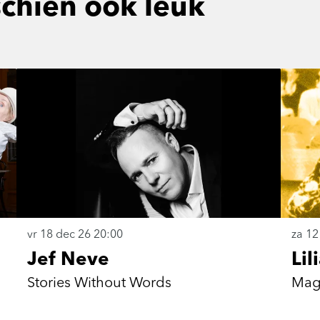
schien ook leuk
vr 18 dec 26
20:00
za 12
Jef Neve
Lil
Stories Without Words
Magi