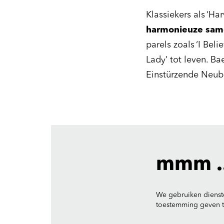
Klassiekers als ‘Ha
harmonieuze sa
parels zoals ‘I Bel
Lady’ tot leven. Ba
Einstürzende Neuba
mmm ..
We gebruiken dienst
toestemming geven to