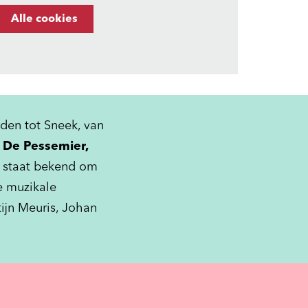
Alle cookies
den tot Sneek, van
t De Pessemier,
n
staat bekend om
e muzikale
tijn Meuris, Johan