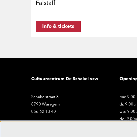
Falstaff
Info & tickets
Cultuurcentrum De Schakel vzw
Openin
Schakelstraat 8
ma: 9.00u
8790 Waregem
di: 9.00u
056 62 13 40
wo: 9.00u
do: 9.00u
vr: 9.00u
onthaal@ccdeschakel.be