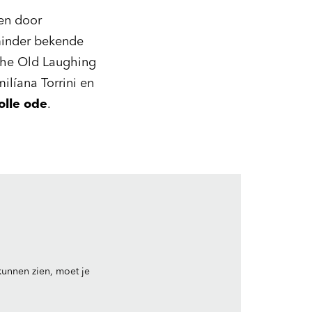
 en door
minder bekende
 ‘The Old Laughing
ilíana Torrini en
olle ode
.
unnen zien, moet je