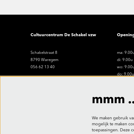
Cultuurcentrum De Schakel vzw
Openin
Schakelstraat 8
ma: 9.00u
8790 Waregem
di: 9.00u
056 62 13 40
wo: 9.00u
do: 9.00u
vr: 9.00u
onthaal@ccdeschakel.be
Sluitings
mmm ..
vr. 19.06 
We maken gebruik van
mogelijk te maken con
toepassingen. Deze c