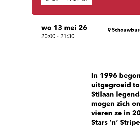
muziek
extra shows
wo 13 mei 26
Schouwbur
20:00
-
21:30
In 1996 begonn
uitgegroeid t
Stilaan legend
mogen zich on
vieren ze in 
Stars ’n’ Stripe