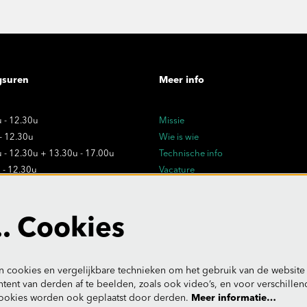
gsuren
Meer info
 - 12.30u
Missie
 - 12.30u
Wie is wie
 - 12.30u + 13.30u - 17.00u
Technische info
 - 12.30u
Vacature
 - 12.30u
Privacy
Verkoopsvoorwaarden
dagen:
. Cookies
- uitzonderlijk gesloten
 cookies en vergelijkbare technieken om het gebruik van de website 
tent van derden af te beelden, zoals ook video’s, en voor verschille
ookies worden ook geplaatst door derden.
Meer informatie…