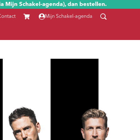
ia Mijn Schakel-agenda), dan bestellen.
Contact
Mijn Schakel-agenda