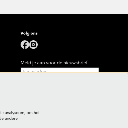
Volg ons
Meld je aan voor de nieuwsbrief
Aanmelden
Deze site wordt beschermd door reCAPTCHA, dataverwerking gebeurt in
overeenstemming met de
Cloud Data Processing Addendum
van Google.
te analyseren, om het
nde andere