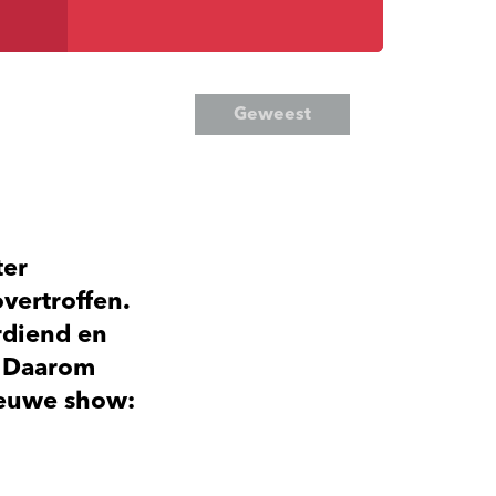
Geweest
ter
vertroffen.
rdiend en
. Daarom
ieuwe show: