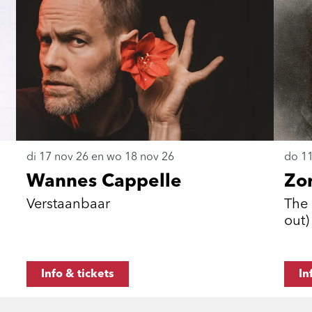
di 17 nov 26
en
wo 18 nov 26
do 11
Wannes Cappelle
Zo
Verstaanbaar
The 
out)
Info & tickets
In