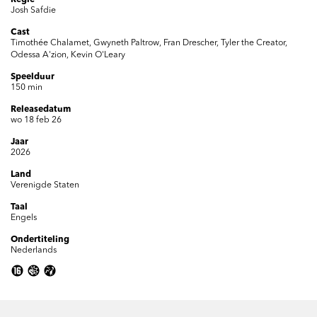
Josh Safdie
Cast
Timothée Chalamet, Gwyneth Paltrow, Fran Drescher, Tyler the Creator,
Odessa A'zion, Kevin O'Leary
Speelduur
150 min
Inzoomen
Releasedatum
wo 18 feb 26
Jaar
2026
Land
Verenigde Staten
Taal
Engels
Ondertiteling
Nederlands