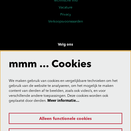
Technische info
Vacature
Privacy
Verkoopsvoorwaarden
Volg ons
mmm ... Cookies
Meld je aan voor de nieuwsbrief
We maken gebruik van cookies en vergelijkbare technieken om het
gebruik van de website te analyseren, om het mogelijk te maken
content van derden af te beelden, zoals ook video’s, en voor
verschillende andere toepassingen. Deze cookies worden ook
Aanmelden
geplaatst door derden.
Meer informatie…
Alleen functionele cookies
Deze site wordt beschermd door reCAPTCHA, dataverwerking gebeurt in overeenstemming met de
Cloud Data Processing Addendum
van Google.