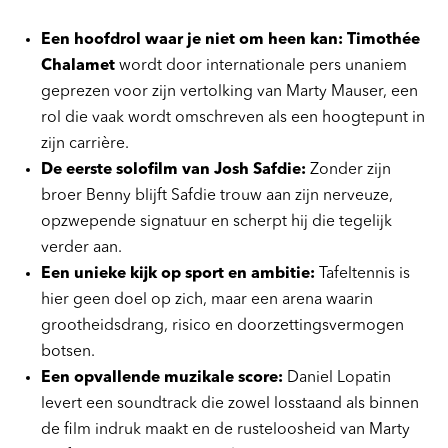
Een hoofdrol waar je niet om heen kan: Timothée
Chalamet
wordt door internationale pers unaniem
geprezen voor zijn vertolking van Marty Mauser, een
rol die vaak wordt omschreven als een hoogtepunt in
zijn carrière.
De eerste solofilm van Josh Safdie:
Zonder zijn
broer Benny blijft Safdie trouw aan zijn nerveuze,
opzwepende signatuur en scherpt hij die tegelijk
verder aan.
Een unieke kijk op sport en ambitie:
Tafeltennis is
hier geen doel op zich, maar een arena waarin
grootheidsdrang, risico en doorzettingsvermogen
botsen.
Een opvallende muzikale score:
Daniel Lopatin
levert een soundtrack die zowel losstaand als binnen
de film indruk maakt en de rusteloosheid van Marty