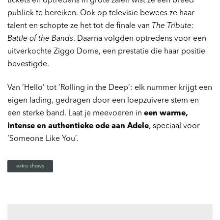
tickets en optredens in grote zalen wist ze een breed
publiek te bereiken. Ook op televisie bewees ze haar
talent en schopte ze het tot de finale van
The Tribute:
Battle of the Bands
. Daarna volgden optredens voor een
uitverkochte Ziggo Dome, een prestatie die haar positie
bevestigde.
Inzoomen
Van ‘Hello’ tot ‘Rolling in the Deep’: elk nummer krijgt een
eigen lading, gedragen door een loepzuivere stem en
een sterke band. Laat je meevoeren in
een warme,
intense en authentieke ode aan Adele
, speciaal voor
‘Someone Like You’.
extra shows