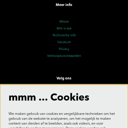
Meer info
Missie
Wie is wie
Technische info
Vacature
Privacy
Verkoopsvoorwaarden
Volg ons
mmm ... Cookies
Meld je aan voor de nieuwsbrief
We maken gebruik van cookies en vergelijkbare technieken om het
gebruik van de website te analyseren, om het mogelijk te maken
content van derden af te beelden, zoals ook video’s, en voor