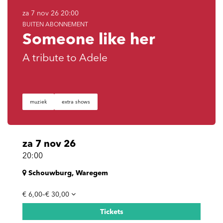
za 7 nov 26
20:00
BUITEN ABONNEMENT
Someone like her
A tribute to Adele
muziek
extra shows
za 7 nov 26
20:00
Schouwburg, Waregem
€ 6,00–€ 30,00
Tickets