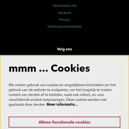
Technische info
Vacature
Privacy
Verkoopsvoorwaarden
Volg ons
mmm ... Cookies
Meld je aan voor de nieuwsbrief
We maken gebruik van cookies en vergelijkbare technieken om het
gebruik van de website te analyseren, om het mogelijk te maken
content van derden af te beelden, zoals ook video’s, en voor
verschillende andere toepassingen. Deze cookies worden ook
Aanmelden
geplaatst door derden.
Meer informatie…
Alleen functionele cookies
Deze site wordt beschermd door reCAPTCHA, dataverwerking gebeurt in overeenstemming met de
Cloud Data Processing Addendum
van Google.