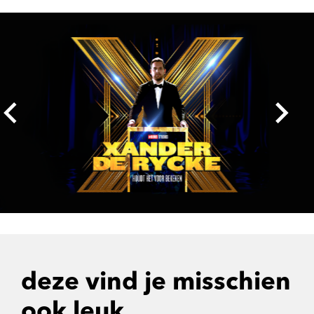
Overslaan
deze vind je misschien
ook leuk