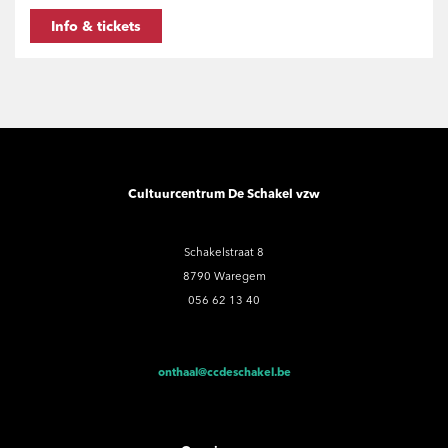
Info & tickets
Cultuurcentrum De Schakel vzw
Schakelstraat 8
8790 Waregem
056 62 13 40
onthaal@ccdeschakel.be