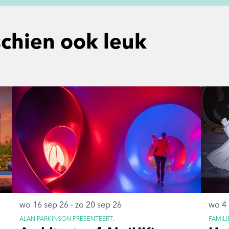
schien ook leuk
wo 16 sep 26
-
zo 20 sep 26
wo 4
ALAN PARKINSON PRESENTEERT:
FAMILI