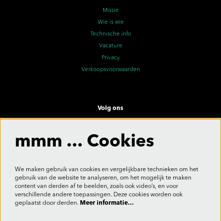
Missie
Wie is wie
Technische info
Vacature
Privacy
Verkoopsvoorwaarden
Volg ons
mmm ... Cookies
Meld je aan voor de nieuwsbrief
We maken gebruik van cookies en vergelijkbare technieken om het
gebruik van de website te analyseren, om het mogelijk te maken
content van derden af te beelden, zoals ook video’s, en voor
verschillende andere toepassingen. Deze cookies worden ook
Aanmelden
geplaatst door derden.
Meer informatie…