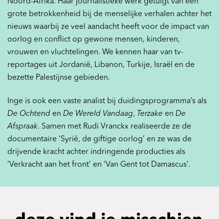
Noord-Afrika. Haar journalistieke werk getuigt van een
grote betrokkenheid bij de menselijke verhalen achter het
nieuws waarbij ze veel aandacht heeft voor de impact van
oorlog en conflict op gewone mensen, kinderen,
vrouwen en vluchtelingen. We kennen haar van tv-
reportages uit Jordanië, Libanon, Turkije, Israël en de
bezette Palestijnse gebieden.
Inge is ook een vaste analist bij duidingsprogramma’s als
De Ochtend
en
De Wereld Vandaag
,
Terzake
en
De
Afspraak
. Samen met Rudi Vranckx realiseerde ze de
documentaire ‘Syrië, de giftige oorlog’ en ze was de
drijvende kracht achter indringende producties als
‘Verkracht aan het front’ en ‘Van Gent tot Damascus’.