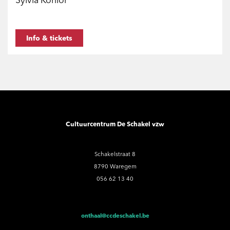
Sylvia Konior
Info & tickets
Cultuurcentrum De Schakel vzw
Schakelstraat 8
8790 Waregem
056 62 13 40
onthaal@ccdeschakel.be