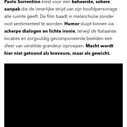
Paolo Sorrentino
kiest voor een
beheerste, sobere
aanpak
die de innerlijke strijd van zijn hoofdpersonage
alle ruimte geeft. De film baadt in melancholie zonder
ooit sentimenteel te worden.
Humor
sluipt binnen via
scherpe dialogen en lichte ironie
, terwijl de Italiaanse
locaties en zorgvuldig gecomponeerde beelden een
sfeer van verstilde grandeur oproepen.
Macht wordt
hier niet getoond als bravoure, maar als gewicht.