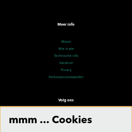
Meer info
Missie
Wie is wie
Technische info
Vacature
Privacy
Verkoopsvoorwaarden
Volg ons
mmm ... Cookies
Meld je aan voor de nieuwsbrief