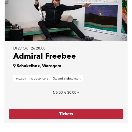
DI 27 OKT 26
20:00
Admiral Freebee
Schakelbox, Waregem
muziek
clubconcert
Staand clubconcert
€ 6,00–€ 30,00
Tickets