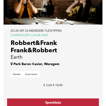
ZO 20 SEP 26
MEERDERE TIJDSTIPPEN
FIJNPROEVER I.S.M BE-PART
Robbert&Frank
Frank&Robbert
Earth
Park Baron Casier, Waregem
theater
fijnproever
€ 3,60–€ 18,00
Speeldata