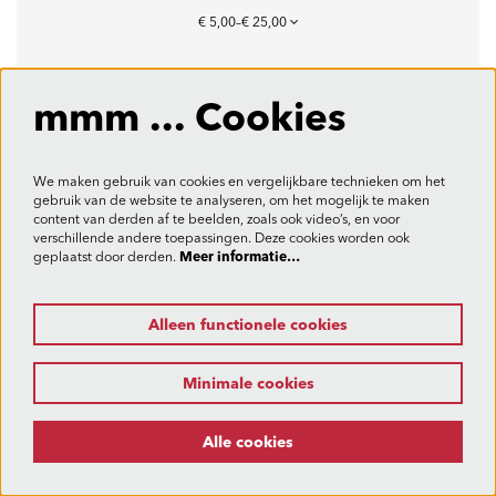
€ 5,00–€ 25,00
Tickets
mmm ... Cookies
We maken gebruik van cookies en vergelijkbare technieken om het
gebruik van de website te analyseren, om het mogelijk te maken
content van derden af te beelden, zoals ook video’s, en voor
verschillende andere toepassingen. Deze cookies worden ook
geplaatst door derden.
Meer informatie…
Alleen functionele cookies
Minimale cookies
Alle cookies
VR 30 OKT 26
20:00
Barbara Dex