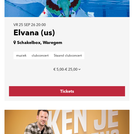
VR 25 SEP 26
20:00
Elvana (us)
Schakelbox, Waregem
muziek
clubconcert
Staand clubconcert
€ 5,00–€ 25,00
Tickets