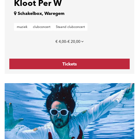
Kloot Per W
Schakelbox, Waregem
muziek
clubconcert
Staand clubconcert
€ 4,00–€ 20,00
Tickets