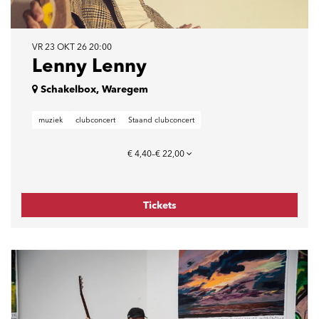
VR 23 OKT 26
20:00
Lenny Lenny
Schakelbox, Waregem
muziek
clubconcert
Staand clubconcert
€ 4,40–€ 22,00
Tickets